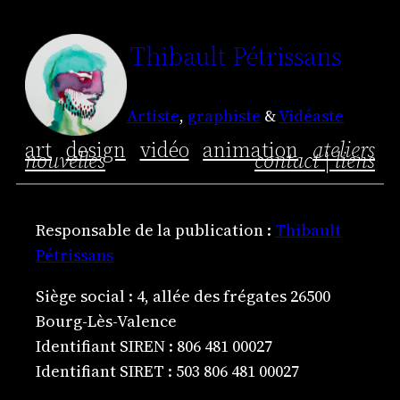
Aller
Thibault Pétrissans
au
contenu
Artiste
,
graphiste
&
Vidéaste
art
design
vidéo
animation
ateliers
nouvelles
contact | liens
Responsable de la publication :
Thibault
Pétrissans
Siège social : 4, allée des frégates 26500
Bourg-Lès-Valence
Identifiant SIREN : 806 481 00027
Identifiant SIRET : 503 806 481 00027