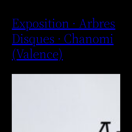
Exposition · Arbres
Disques · Chanomi
(Valence)