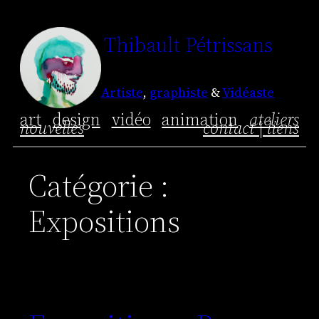
Aller
Thibault Pétrissans
au
contenu
Artiste
,
graphiste
&
Vidéaste
art
design
vidéo
animation
ateliers
nouvelles
contact | liens
Catégorie :
Expositions