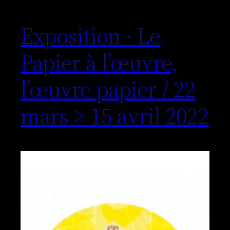
Exposition · Le
Papier à l’œuvre,
l’œuvre papier / 22
mars > 15 avril 2022