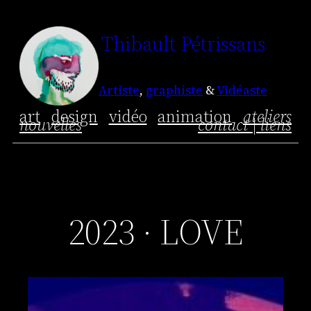
Aller
Thibault Pétrissans
au
contenu
Artiste
,
graphiste
&
Vidéaste
art
design
vidéo
animation
ateliers
nouvelles
contact | liens
2023 · LOVE