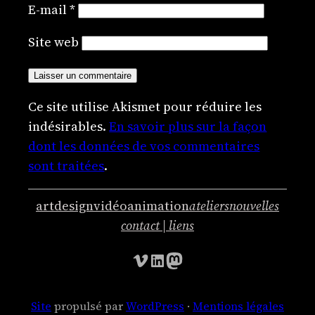
E-mail
*
Site web
Ce site utilise Akismet pour réduire les
indésirables.
En savoir plus sur la façon
dont les données de vos commentaires
sont traitées
.
art
design
vidéo
animation
ateliers
nouvelles
contact | liens
Vimeo
LinkedIn
Mastodon
Site
propulsé par
WordPress
·
Mentions légales