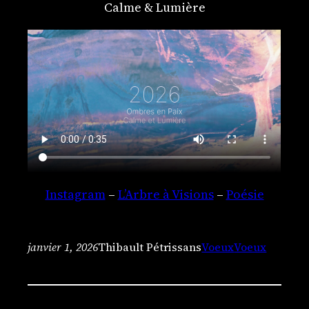
Calme & Lumière
Instagram
–
L’Arbre à Visions
–
Poésie
janvier 1, 2026
Thibault Pétrissans
Voeux
Voeux