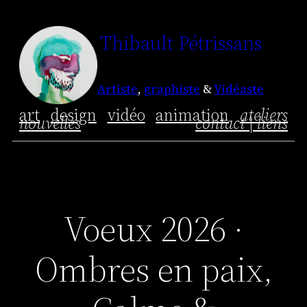
Aller
Thibault Pétrissans
au
contenu
Artiste
,
graphiste
&
Vidéaste
art
design
vidéo
animation
ateliers
nouvelles
contact | liens
Voeux 2026 ·
Ombres en paix,