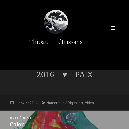
MENU
Thibault Pétrissans
ET
WIDGETS
2016 | ♥ | PAIX
Publié
Catégories
1 janvier 2016
Numerique / Digital art
,
Vidéo
le
Navigation
PRÉCÉDENT
de
Color
Article
l’article