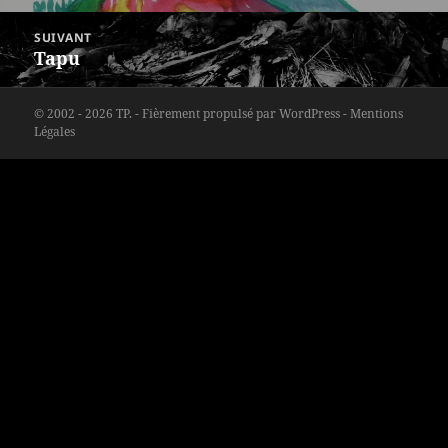
précédent :
SUIVANT
Tapu
Article
suivant :
© 2002 - 2026 TP. -
Fièrement propulsé par WordPress
-
Mentions
Légales