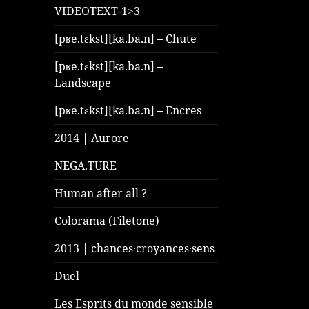
VIDEOTEXT-1>3
[pʁe.tɛkst][ka.ba.n] – Chute
[pʁe.tɛkst][ka.ba.n] –
Landscape
[pʁe.tɛkst][ka.ba.n] – Encres
2014 | Aurore
NEGA.TURE
Human after all ?
Colorama (Filetone)
2013 | chances·croyances·sens
Duel
Les Esprits du monde sensible