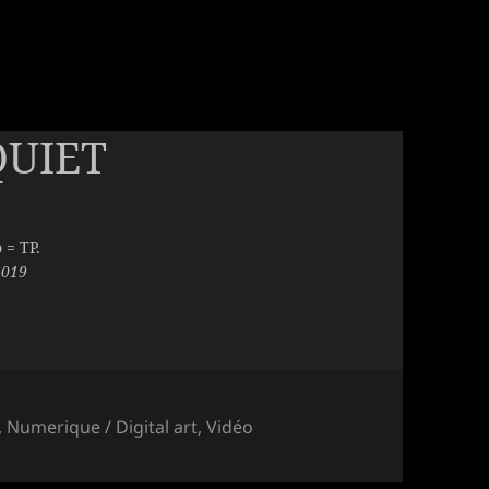
QUIET
 = TP.
2019
,
Numerique / Digital art
,
Vidéo