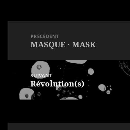
Navigation
de
PRÉCÉDENT
l’article
MASQUE · MASK
Article
précédent :
SUIVANT
Révolution(s)
Article
suivant :