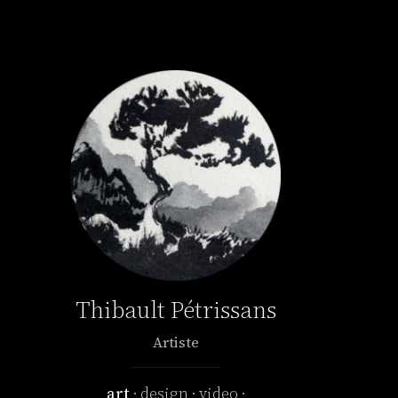
Thibault Pétrissans
Artiste
art
design
video
·
·
·