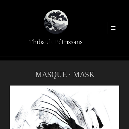
MENU
Thibault Pétrissans
ET
WIDGETS
MASQUE · MASK