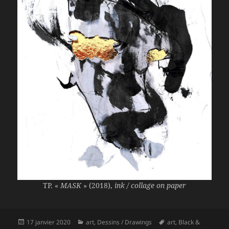
TP. «
MASK
» (2018),
ink / collage on paper
Publié
Catégories
Mots-
17 janvier 2020
art
,
Dessins / Drawings
art
,
Black &