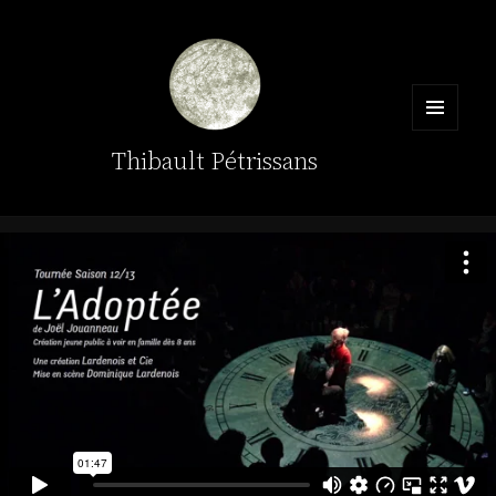
MENU
Thibault Pétrissans
ET
WIDGETS