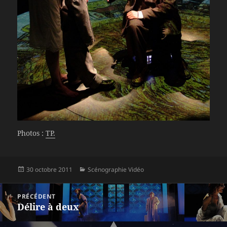
Photos :
TP.
Publié
Catégories
30 octobre 2011
Scénographie Vidéo
le
Navigation
PRÉCÉDENT
de
Délire à deux
Article
l’article
précédent :