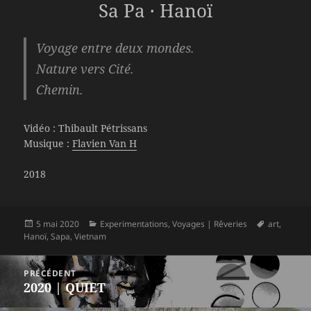
Sa Pa · Hanoï
Voyage entre deux mondes.
Nature vers Cité.
Chemin.
Vidéo : Thibault Pétrissans
Musique :
Flavien Van H
2018
Publié
Catégories
Mots-
5 mai 2020
Experimentations
,
Voyages | Rêveries
art
,
le
clés
Hanoï
,
Sapa
,
Vietnam
Navigation
PRÉCÉDENT
de
2020 | QUIET
Article
l’article
précédent :