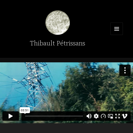
MENU
Thibault Pétrissans
ET
WIDGETS