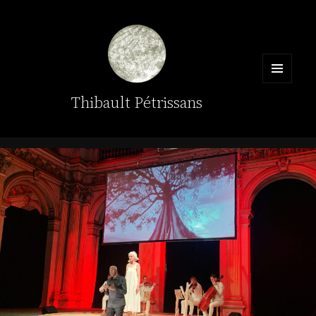
MENU
Thibault Pétrissans
ET
WIDGETS