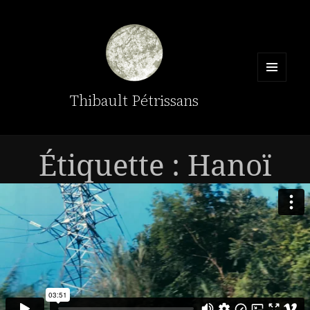
MENU
Thibault Pétrissans
ET
WIDGETS
Étiquette :
Hanoï