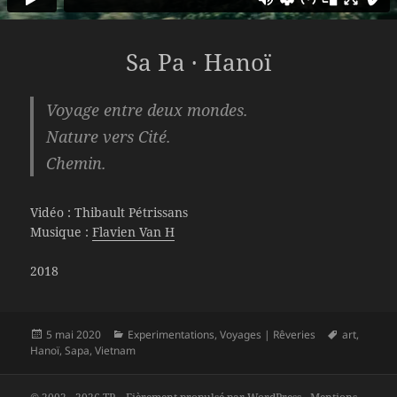
Sa Pa · Hanoï
Voyage entre deux mondes.
Nature vers Cité.
Chemin.
Vidéo : Thibault Pétrissans
Musique :
Flavien Van H
2018
Publié
Catégories
Mots-
5 mai 2020
Experimentations
,
Voyages | Rêveries
art
,
le
clés
Hanoï
,
Sapa
,
Vietnam