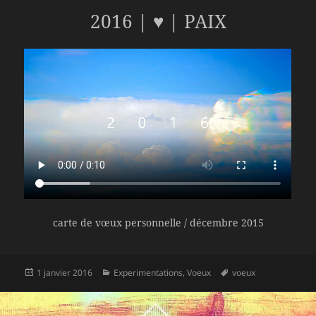
2016 | ♥ | PAIX
carte de vœux personnelle / décembre 2015
Publié
Catégories
Mots-
1 janvier 2016
Experimentations
,
Voeux
voeux
le
clés