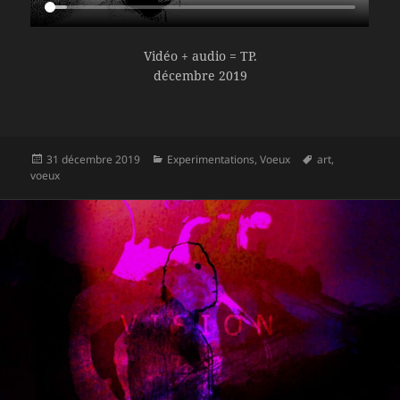
Vidéo + audio = TP.
décembre 2019
Publié
Catégories
Mots-
31 décembre 2019
Experimentations
,
Voeux
art
,
le
clés
voeux