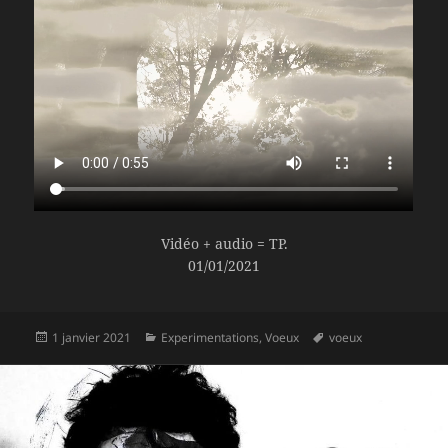
Vidéo + audio = TP.
01/01/2021
Publié
Catégories
Mots-
1 janvier 2021
Experimentations
,
Voeux
voeux
le
clés