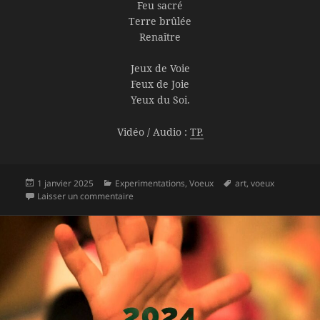
Feu sacré
Terre brûlée
Renaître
Jeux de Voie
Feux de Joie
Yeux du Soi.
Vidéo / Audio :
TP.
Publié
Catégories
Mots-
1 janvier 2025
Experimentations
,
Voeux
art
,
voeux
le
sur 2025 | FEUX.YEUX.JEUX de JOIE.VOIE
clés
Laisser un commentaire