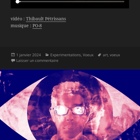
vidéo :
Thibault Pétrissans
musique :
PO-8
Publié
Catégories
Mots-
1 janvier 2024
Experimentations
,
Voeux
art
,
voeux
le
sur 2024 | Joyeux Maintenant
clés
Laisser un commentaire