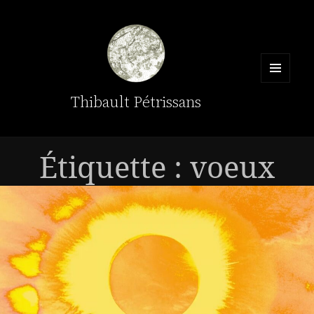
MENU
Thibault Pétrissans
ET
WIDGETS
Étiquette :
voeux