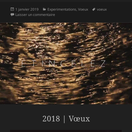
Publié
Catégories
Mots-
1 janvier 2019
Experimentations
,
Voeux
voeux
le
sur 2019 | Futur proche
clés
Laisser un commentaire
2018 | Vœux