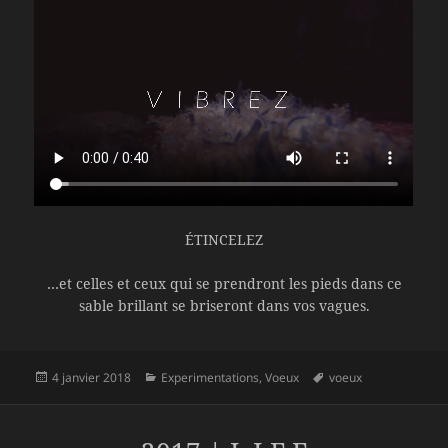
ÉTINCELEZ
…et celles et ceux qui se prendront les pieds dans ce
sable brillant se briseront dans vos vagues.
Publié
Catégories
Mots-
4 janvier 2018
Experimentations
,
Voeux
voeux
le
clés