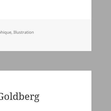
phique
,
Illustration
urs – Hiver
 Goldberg