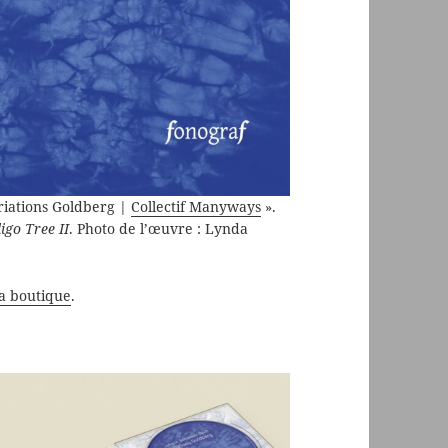
ariations Goldberg |
Collectif Manyways
».
igo Tree II
. Photo de l’œuvre : Lynda
la boutique
.