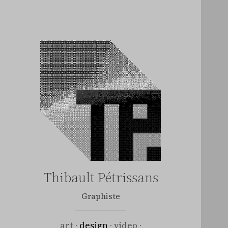
Thibault Pétrissans
Graphiste
art
design
video
·
·
·