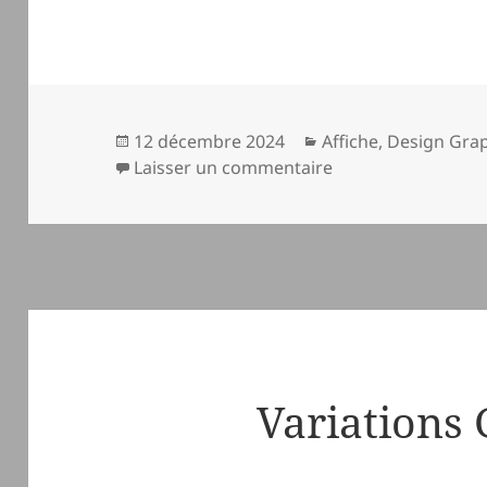
Publié
Catégories
12 décembre 2024
Affiche
,
Design Gra
le
sur Le Cause Toujo
Laisser un commentaire
Variations