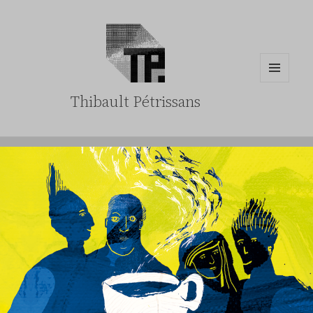
MENU
Thibault Pétrissans
ET
WIDGETS