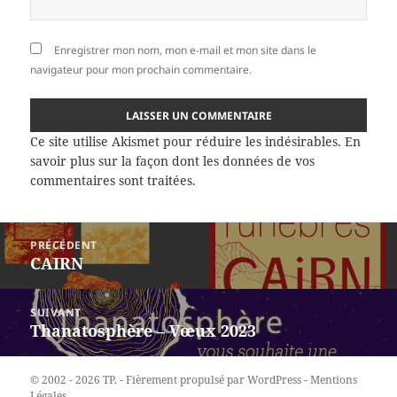
Enregistrer mon nom, mon e-mail et mon site dans le
navigateur pour mon prochain commentaire.
Ce site utilise Akismet pour réduire les indésirables.
En
savoir plus sur la façon dont les données de vos
commentaires sont traitées
.
Navigation
PRÉCÉDENT
de
CAIRN
Article
l’article
précédent :
SUIVANT
Thanatosphère – Vœux 2023
Article
suivant :
© 2002 - 2026 TP. -
Fièrement propulsé par WordPress
-
Mentions
Légales