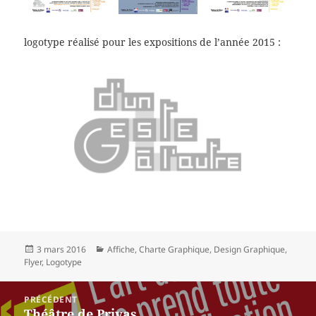
logotype réalisé pour les expositions de l’année 2015 :
Publié
Catégories
3 mars 2016
Affiche
,
Charte Graphique
,
Design Graphique
,
le
Flyer
,
Logotype
Navigation
PRÉCÉDENT
de
Théâtre de Privas
Article