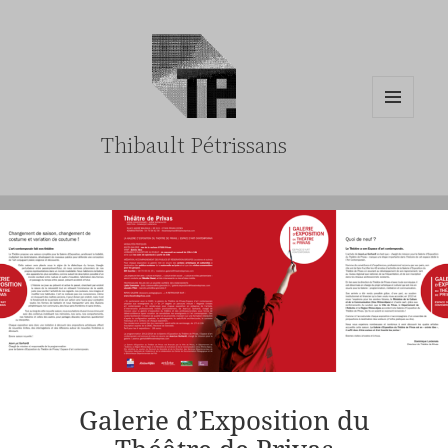
MENU
Thibault Pétrissans
ET
WIDGETS
Galerie d’Exposition du