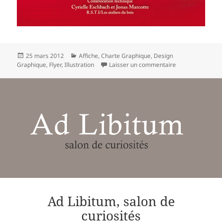
Publié
Catégories
25 mars 2012
Affiche
,
Charte Graphique
,
Design
le
sur Ad Libitum, 
Graphique
,
Flyer
,
Illustration
Laisser un commentaire
Ad Libitum, salon de
curiosités