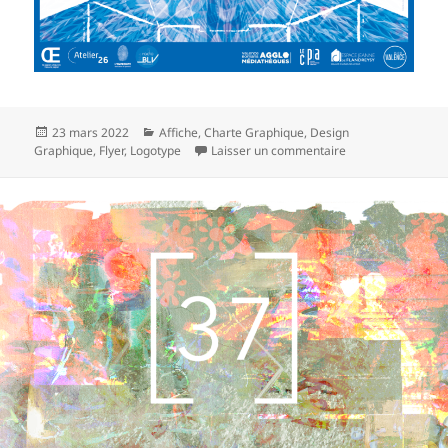
Publié
Catégories
23 mars 2022
Affiche
,
Charte Graphique
,
Design
le
sur Le Papier à l’œ
Graphique
,
Flyer
,
Logotype
Laisser un commentaire