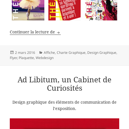
Théâtre de Privas
Continuer la lecture de
Publié
Catégories
2 mars 2016
Affiche
,
Charte Graphique
,
Design Graphique
,
le
Flyer
,
Plaquette
,
Webdesign
Ad Libitum, un Cabinet de
Curiosités
Design graphique des éléments de communication de
l’exposition.