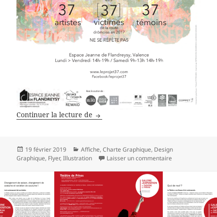
Projet 37
Continuer la lecture de
Publié
Catégories
19 février 2019
Affiche
,
Charte Graphique
,
Design
le
sur Projet 37
Graphique
,
Flyer
,
Illustration
Laisser un commentaire