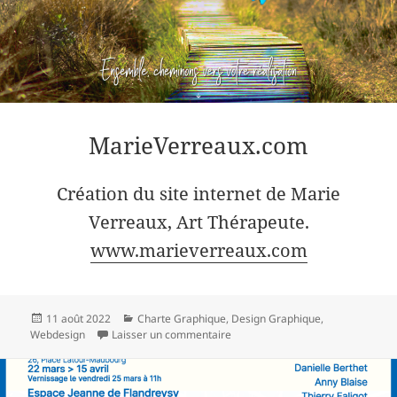
MarieVerreaux.com
Création du site internet de Marie
Verreaux, Art Thérapeute.
www.marieverreaux.com
Publié
Catégories
11 août 2022
Charte Graphique
,
Design Graphique
,
le
sur MarieVerreaux.com
Webdesign
Laisser un commentaire