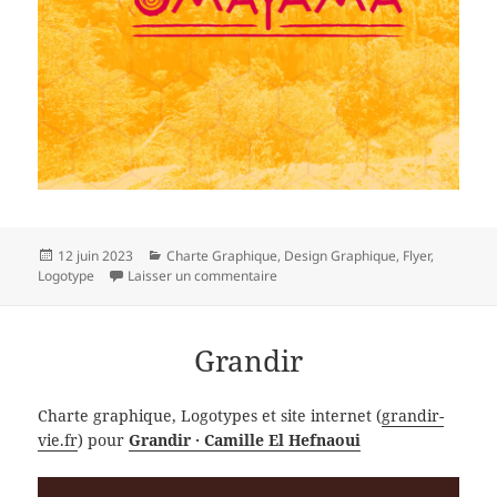
Publié
Catégories
12 juin 2023
Charte Graphique
,
Design Graphique
,
Flyer
,
le
sur OMAYAMA
Logotype
Laisser un commentaire
Grandir
Charte graphique, Logotypes et site internet (
grandir-
vie.fr
) pour
Grandir · Camille El Hefnaoui