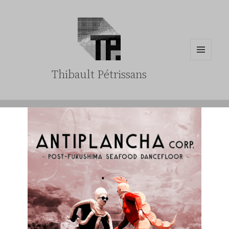
MENU
Thibault Pétrissans
ET
WIDGETS