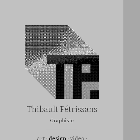
Thibault Pétrissans
Graphiste
art
design
video
·
·
·