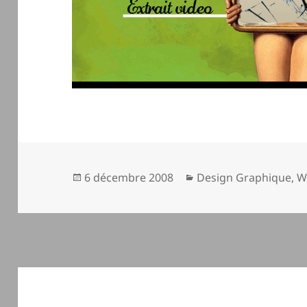
Publié
Catégories
6 décembre 2008
Design Graphique
,
W
le